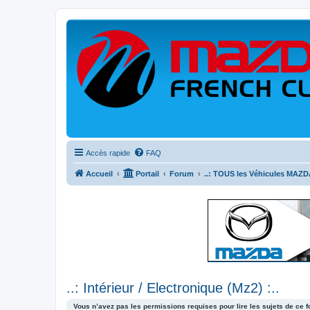
Accès rapide
FAQ
Accueil
Portail
Forum
..: TOUS les Véhicules MAZDA
..: Intérieur / Electronique (Mz2) :..
Vous n’avez pas les permissions requises pour lire les sujets de ce 