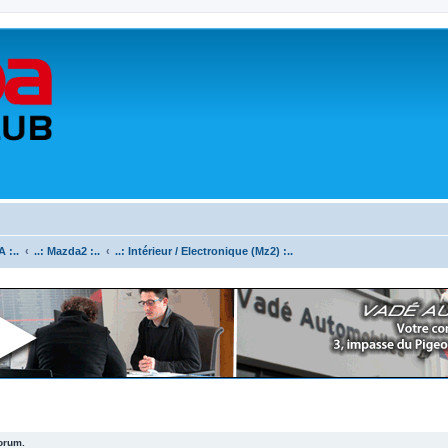
 :..
..: Mazda2 :..
..: Intérieur / Electronique (Mz2) :..
forum.