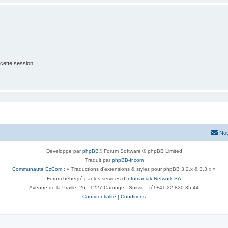
cette session
Nou
Développé par
phpBB
® Forum Software © phpBB Limited
Traduit par
phpBB-fr.com
Communauté EzCom
: « Traductions d'extensions & styles pour phpBB 3.2.x & 3.3.x »
Forum hébergé par les services d’
Infomaniak Network SA
Avenue de la Praille, 26 - 1227 Carouge - Suisse - tél +41 22 820 35 44
Confidentialité
|
Conditions