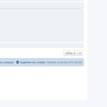
Aller à
s contacter
Supprimer les cookies
Heures au format
UTC+02:00