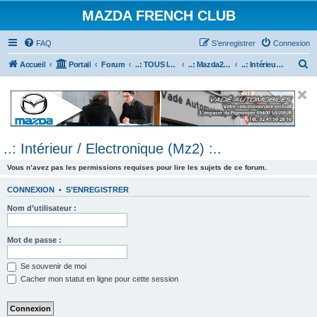
MAZDA FRENCH CLUB
FAQ
S’enregistrer
Connexion
R
Accueil
Portail
Forum
..: TOUS les Véhicules MAZDA :..
..: Mazda2 :..
..: Intérieur / Electronique (Mz2) :..
e
c
h
e
..: Intérieur / Electronique (Mz2) :..
r
c
Vous n’avez pas les permissions requises pour lire les sujets de ce forum.
h
CONNEXION
•
S’ENREGISTRER
e
Nom d’utilisateur :
r
Mot de passe :
Se souvenir de moi
Cacher mon statut en ligne pour cette session