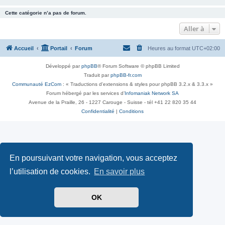
Cette catégorie n’a pas de forum.
Aller à
Accueil
Portail
Forum
Heures au format
UTC+02:00
Développé par
phpBB
® Forum Software © phpBB Limited
Traduit par
phpBB-fr.com
Communauté EzCom
: « Traductions d'extensions & styles pour phpBB 3.2.x & 3.3.x »
Forum hébergé par les services d’
Infomaniak Network SA
Avenue de la Praille, 26 - 1227 Carouge - Suisse - tél +41 22 820 35 44
Confidentialité
|
Conditions
En poursuivant votre navigation, vous acceptez
l’utilisation de cookies.
En savoir plus
OK