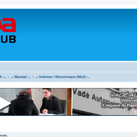
 :..
..: Mazda2 :..
..: Intérieur / Electronique (Mz2) :..
forum.