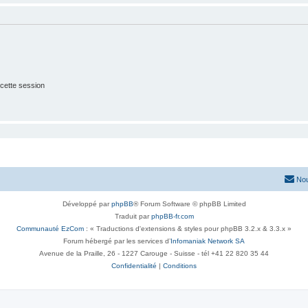
cette session
Nou
Développé par
phpBB
® Forum Software © phpBB Limited
Traduit par
phpBB-fr.com
Communauté EzCom
: « Traductions d'extensions & styles pour phpBB 3.2.x & 3.3.x »
Forum hébergé par les services d’
Infomaniak Network SA
Avenue de la Praille, 26 - 1227 Carouge - Suisse - tél +41 22 820 35 44
Confidentialité
|
Conditions