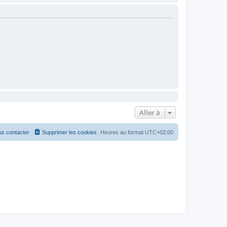
Aller à
s contacter
Supprimer les cookies
Heures au format
UTC+02:00