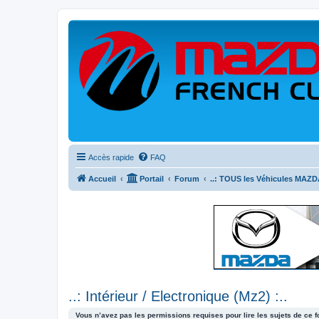
Accès rapide
FAQ
Accueil
Portail
Forum
..: TOUS les Véhicules MAZDA
..: Intérieur / Electronique (Mz2) :..
Vous n’avez pas les permissions requises pour lire les sujets de ce 