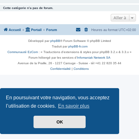
Cette catégorie n’a pas de forum.
Aller à
Accueil
Portail
Forum
Heures au format
UTC+02:00
Développé par
phpBB
® Forum Software © phpBB Limited
Traduit par
phpBB-fr.com
Communauté EzCom
: « Traductions d'extensions & styles pour phpBB 3.2.x & 3.3.x »
Forum hébergé par les services d’
Infomaniak Network SA
Avenue de la Praille, 26 - 1227 Carouge - Suisse - tél +41 22 820 35 44
Confidentialité
|
Conditions
En poursuivant votre navigation, vous acceptez
l’utilisation de cookies.
En savoir plus
OK