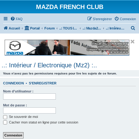
MAZDA FRENCH CLUB
FAQ
S’enregistrer
Connexion
R
Accueil
Portail
Forum
..: TOUS les Véhicules MAZDA :..
..: Mazda2 :..
..: Intérieur / Electronique (Mz2) :..
e
c
h
e
..: Intérieur / Electronique (Mz2) :..
r
c
Vous n’avez pas les permissions requises pour lire les sujets de ce forum.
h
CONNEXION
•
S’ENREGISTRER
e
Nom d’utilisateur :
r
Mot de passe :
Se souvenir de moi
Cacher mon statut en ligne pour cette session