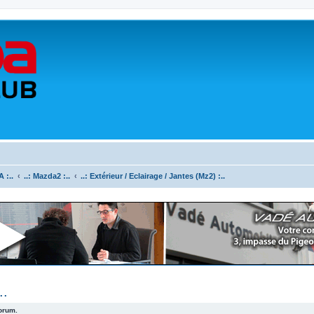
 :..
..: Mazda2 :..
..: Extérieur / Eclairage / Jantes (Mz2) :..
..
forum.