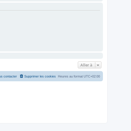
Aller à
s contacter
Supprimer les cookies
Heures au format
UTC+02:00