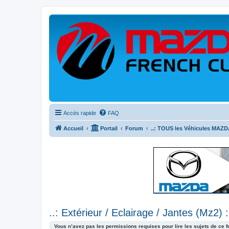
Accès rapide
FAQ
Accueil
Portail
Forum
..: TOUS les Véhicules MAZDA
..: Extérieur / Eclairage / Jantes (Mz2) :
Vous n’avez pas les permissions requises pour lire les sujets de ce 