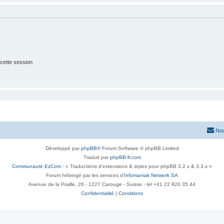
cette session
Nou
Développé par
phpBB
® Forum Software © phpBB Limited
Traduit par
phpBB-fr.com
Communauté EzCom
: « Traductions d'extensions & styles pour phpBB 3.2.x & 3.3.x »
Forum hébergé par les services d’
Infomaniak Network SA
Avenue de la Praille, 26 - 1227 Carouge - Suisse - tél +41 22 820 35 44
Confidentialité
|
Conditions