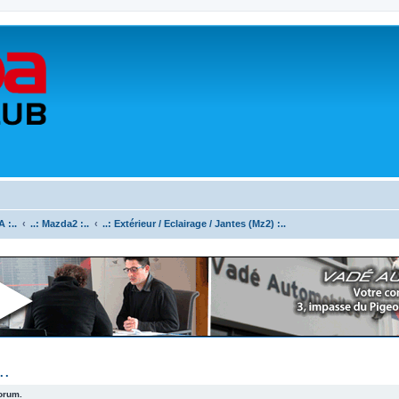
 :..
..: Mazda2 :..
..: Extérieur / Eclairage / Jantes (Mz2) :..
..
forum.