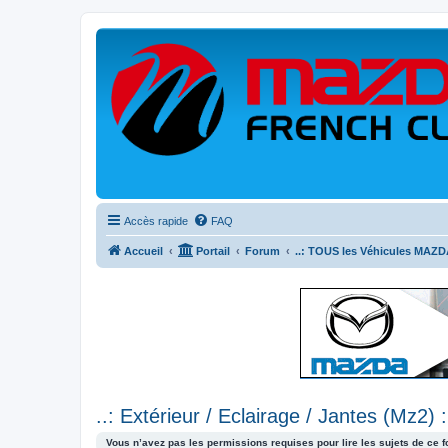
Accès rapide
FAQ
Accueil
Portail
Forum
..: TOUS les Véhicules MAZDA
..: Extérieur / Eclairage / Jantes (Mz2) :
Vous n’avez pas les permissions requises pour lire les sujets de ce 