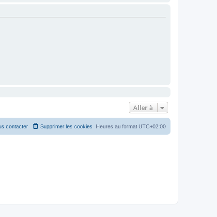
Aller à
s contacter
Supprimer les cookies
Heures au format
UTC+02:00