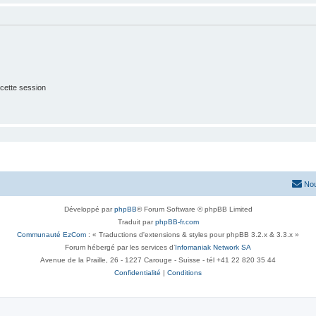
cette session
Nou
Développé par
phpBB
® Forum Software © phpBB Limited
Traduit par
phpBB-fr.com
Communauté EzCom
: « Traductions d'extensions & styles pour phpBB 3.2.x & 3.3.x »
Forum hébergé par les services d’
Infomaniak Network SA
Avenue de la Praille, 26 - 1227 Carouge - Suisse - tél +41 22 820 35 44
Confidentialité
|
Conditions