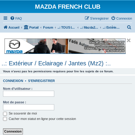
MAZDA FRENCH CLUB
FAQ
S’enregistrer
Connexion
R
Accueil
Portail
Forum
..: TOUS les Véhicules MAZDA :..
..: Mazda2 :..
..: Extérieur / Eclairage / Jantes (Mz2) :..
e
c
h
e
..: Extérieur / Eclairage / Jantes (Mz2) :..
r
c
Vous n’avez pas les permissions requises pour lire les sujets de ce forum.
h
CONNEXION
•
S’ENREGISTRER
e
Nom d’utilisateur :
r
Mot de passe :
Se souvenir de moi
Cacher mon statut en ligne pour cette session