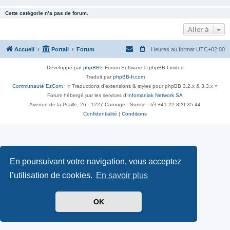
Cette catégorie n’a pas de forum.
Aller à
Accueil
Portail
Forum
Heures au format
UTC+02:00
Développé par
phpBB
® Forum Software © phpBB Limited
Traduit par
phpBB-fr.com
Communauté EzCom
: « Traductions d'extensions & styles pour phpBB 3.2.x & 3.3.x »
Forum hébergé par les services d’
Infomaniak Network SA
Avenue de la Praille, 26 - 1227 Carouge - Suisse - tél +41 22 820 35 44
Confidentialité
|
Conditions
En poursuivant votre navigation, vous acceptez
l’utilisation de cookies.
En savoir plus
OK