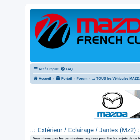
Accès rapide
FAQ
Accueil
Portail
Forum
..: TOUS les Véhicules MAZDA
..: Extérieur / Eclairage / Jantes (Mz2) :
Vous n’avez pas les permissions requises pour lire les sujets de ce 