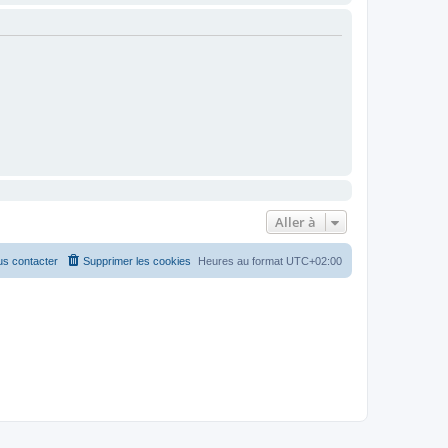
Aller à
s contacter
Supprimer les cookies
Heures au format
UTC+02:00