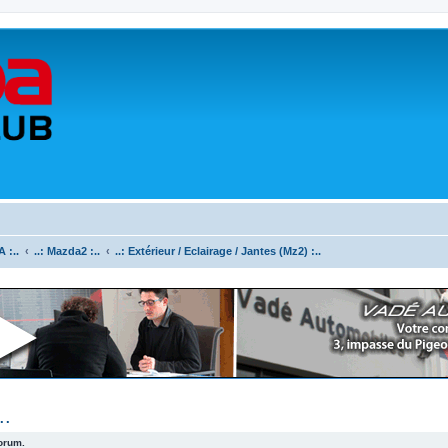
 :..
..: Mazda2 :..
..: Extérieur / Eclairage / Jantes (Mz2) :..
..
forum.