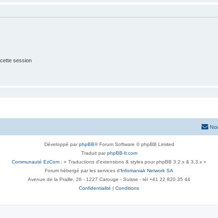
cette session
Nou
Développé par
phpBB
® Forum Software © phpBB Limited
Traduit par
phpBB-fr.com
Communauté EzCom
: « Traductions d'extensions & styles pour phpBB 3.2.x & 3.3.x »
Forum hébergé par les services d’
Infomaniak Network SA
Avenue de la Praille, 26 - 1227 Carouge - Suisse - tél +41 22 820 35 44
Confidentialité
|
Conditions