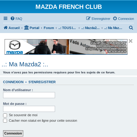
MAZDA FRENCH CLUB
FAQ
S’enregistrer
Connexion
R
Accueil
Portail
Forum
..: TOUS les Véhicules MAZDA :..
..: Mazda2 :..
..: Ma Mazda2 :..
e
c
h
e
..: Ma Mazda2 :..
r
c
Vous n’avez pas les permissions requises pour lire les sujets de ce forum.
h
CONNEXION
•
S’ENREGISTRER
e
Nom d’utilisateur :
r
Mot de passe :
Se souvenir de moi
Cacher mon statut en ligne pour cette session