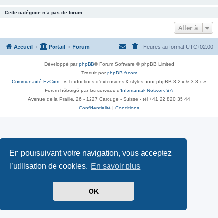
Cette catégorie n’a pas de forum.
Aller à
Accueil
Portail
Forum
Heures au format
UTC+02:00
Développé par
phpBB
® Forum Software © phpBB Limited
Traduit par
phpBB-fr.com
Communauté EzCom
: « Traductions d'extensions & styles pour phpBB 3.2.x & 3.3.x »
Forum hébergé par les services d’
Infomaniak Network SA
Avenue de la Praille, 26 - 1227 Carouge - Suisse - tél +41 22 820 35 44
Confidentialité
|
Conditions
En poursuivant votre navigation, vous acceptez
l’utilisation de cookies.
En savoir plus
OK