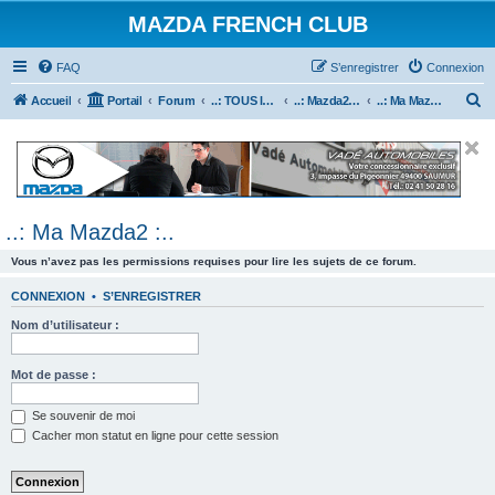
MAZDA FRENCH CLUB
FAQ
S’enregistrer
Connexion
R
Accueil
Portail
Forum
..: TOUS les Véhicules MAZDA :..
..: Mazda2 :..
..: Ma Mazda2 :..
e
c
h
e
..: Ma Mazda2 :..
r
c
Vous n’avez pas les permissions requises pour lire les sujets de ce forum.
h
CONNEXION
•
S’ENREGISTRER
e
Nom d’utilisateur :
r
Mot de passe :
Se souvenir de moi
Cacher mon statut en ligne pour cette session