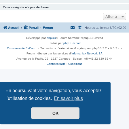
Cette catégorie n’a pas de forum.
Aller à
Accueil
Portail
Forum
Heures au format
UTC+02:00
Développé par
phpBB
® Forum Software © phpBB Limited
Traduit par
phpBB-fr.com
Communauté EzCom
: « Traductions d'extensions & styles pour phpBB 3.2.x & 3.3.x »
Forum hébergé par les services d’
Infomaniak Network SA
Avenue de la Praille, 26 - 1227 Carouge - Suisse - tél +41 22 820 35 44
Confidentialité
|
Conditions
En poursuivant votre navigation, vous acceptez
l’utilisation de cookies.
En savoir plus
OK