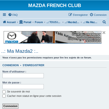
MAZDA FRENCH CLUB
FAQ
S’enregistrer
Connexion
R
Accueil
Portail
Forum
..: TOUS les Véhicules MAZDA :..
..: Mazda2 :..
..: Ma Mazda2 :..
e
c
h
e
..: Ma Mazda2 :..
r
c
Vous n’avez pas les permissions requises pour lire les sujets de ce forum.
h
CONNEXION
•
S’ENREGISTRER
e
Nom d’utilisateur :
r
Mot de passe :
Se souvenir de moi
Cacher mon statut en ligne pour cette session