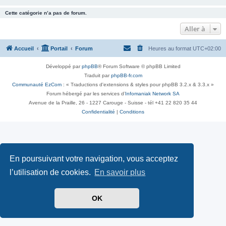
Cette catégorie n’a pas de forum.
Aller à
Accueil
Portail
Forum
Heures au format
UTC+02:00
Développé par
phpBB
® Forum Software © phpBB Limited
Traduit par
phpBB-fr.com
Communauté EzCom
: « Traductions d'extensions & styles pour phpBB 3.2.x & 3.3.x »
Forum hébergé par les services d’
Infomaniak Network SA
Avenue de la Praille, 26 - 1227 Carouge - Suisse - tél +41 22 820 35 44
Confidentialité
|
Conditions
En poursuivant votre navigation, vous acceptez
l’utilisation de cookies.
En savoir plus
OK