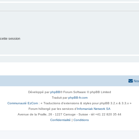
cette session
Nou
Développé par
phpBB
® Forum Software © phpBB Limited
Traduit par
phpBB-fr.com
Communauté EzCom
: « Traductions d'extensions & styles pour phpBB 3.2.x & 3.3.x »
Forum hébergé par les services d’
Infomaniak Network SA
Avenue de la Praille, 26 - 1227 Carouge - Suisse - tél +41 22 820 35 44
Confidentialité
|
Conditions