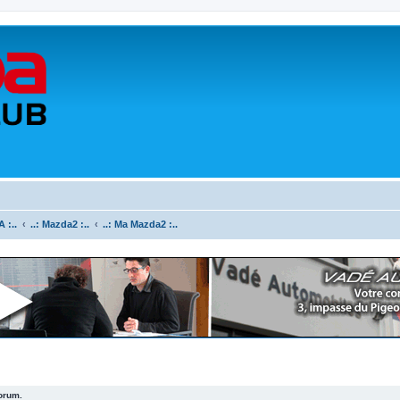
 :..
..: Mazda2 :..
..: Ma Mazda2 :..
forum.