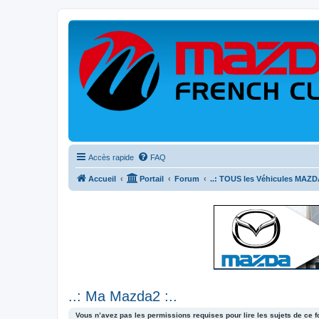
Accès rapide
FAQ
Accueil
Portail
Forum
..: TOUS les Véhicules MAZDA
..: Ma Mazda2 :..
Vous n’avez pas les permissions requises pour lire les sujets de ce 