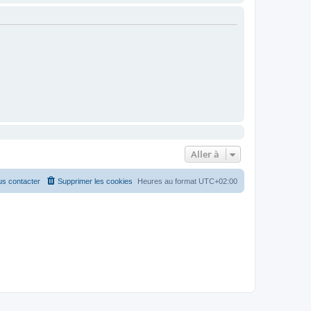
Aller à
s contacter
Supprimer les cookies
Heures au format
UTC+02:00