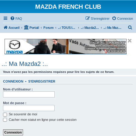
MAZDA FRENCH CLUB
FAQ
S’enregistrer
Connexion
R
Accueil
Portail
Forum
..: TOUS les Véhicules MAZDA :..
..: Mazda2 :..
..: Ma Mazda2 :..
e
c
h
e
..: Ma Mazda2 :..
r
c
Vous n’avez pas les permissions requises pour lire les sujets de ce forum.
h
CONNEXION
•
S’ENREGISTRER
e
Nom d’utilisateur :
r
Mot de passe :
Se souvenir de moi
Cacher mon statut en ligne pour cette session