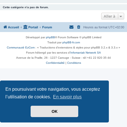
Cette catégorie n’a pas de forum.
Aller à
Accueil
Portail
Forum
Heures au format
UTC+02:00
Développé par
phpBB
® Forum Software © phpBB Limited
Traduit par
phpBB-fr.com
Communauté EzCom
: « Traductions d'extensions & styles pour phpBB 3.2.x & 3.3.x »
Forum hébergé par les services d’
Infomaniak Network SA
Avenue de la Praille, 26 - 1227 Carouge - Suisse - tél +41 22 820 35 44
Confidentialité
|
Conditions
En poursuivant votre navigation, vous acceptez
l’utilisation de cookies.
En savoir plus
OK