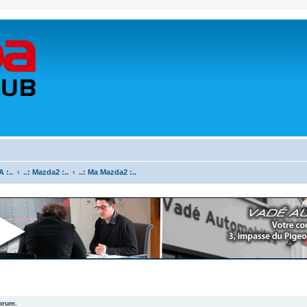
 :..
..: Mazda2 :..
..: Ma Mazda2 :..
forum.