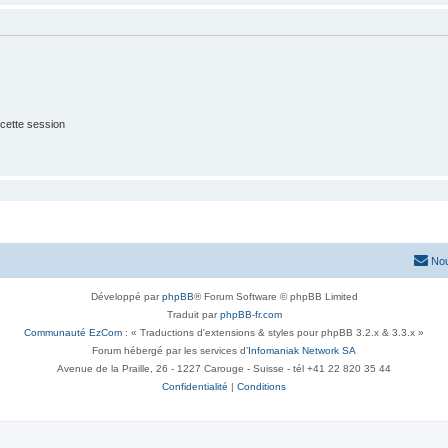
cette session
Nou
Développé par
phpBB
® Forum Software © phpBB Limited
Traduit par
phpBB-fr.com
Communauté EzCom
: « Traductions d'extensions & styles pour phpBB 3.2.x & 3.3.x »
Forum hébergé par les services d’
Infomaniak Network SA
Avenue de la Praille, 26 - 1227 Carouge - Suisse - tél +41 22 820 35 44
Confidentialité
|
Conditions