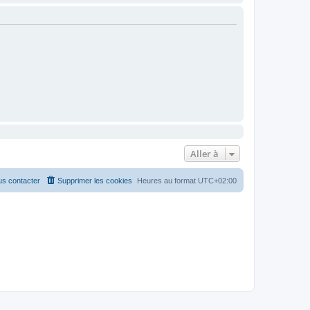
Aller à
s contacter
Supprimer les cookies
Heures au format
UTC+02:00