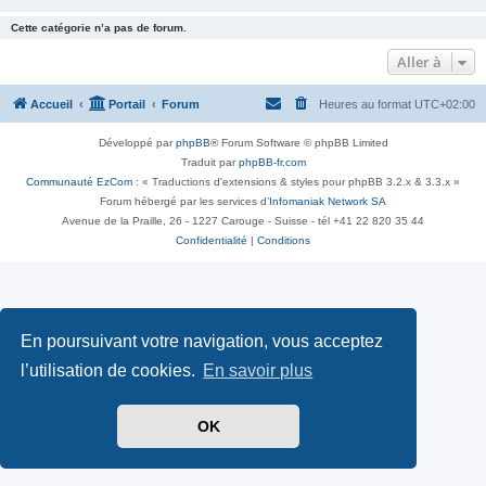
Cette catégorie n’a pas de forum.
Aller à
Accueil
Portail
Forum
Heures au format
UTC+02:00
Développé par
phpBB
® Forum Software © phpBB Limited
Traduit par
phpBB-fr.com
Communauté EzCom
: « Traductions d'extensions & styles pour phpBB 3.2.x & 3.3.x »
Forum hébergé par les services d’
Infomaniak Network SA
Avenue de la Praille, 26 - 1227 Carouge - Suisse - tél +41 22 820 35 44
Confidentialité
|
Conditions
En poursuivant votre navigation, vous acceptez
l’utilisation de cookies.
En savoir plus
OK