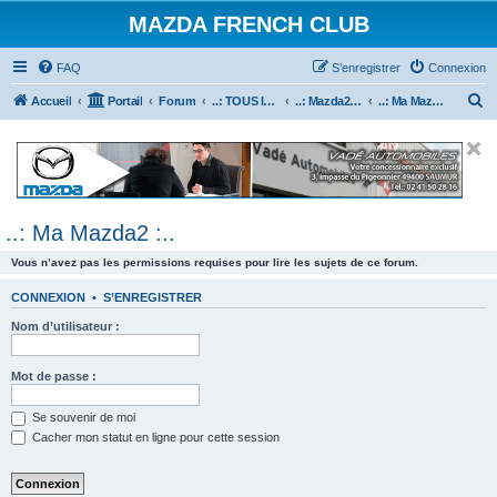
MAZDA FRENCH CLUB
FAQ
S’enregistrer
Connexion
R
Accueil
Portail
Forum
..: TOUS les Véhicules MAZDA :..
..: Mazda2 :..
..: Ma Mazda2 :..
e
c
h
e
..: Ma Mazda2 :..
r
c
Vous n’avez pas les permissions requises pour lire les sujets de ce forum.
h
CONNEXION
•
S’ENREGISTRER
e
Nom d’utilisateur :
r
Mot de passe :
Se souvenir de moi
Cacher mon statut en ligne pour cette session