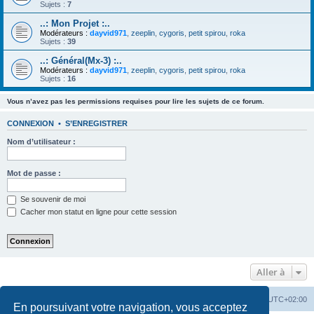
Sujets :
7
..: Mon Projet :..
Modérateurs :
dayvid971
,
zeeplin
,
cygoris
,
petit spirou
,
roka
Sujets :
39
..: Général(Mx-3) :..
Modérateurs :
dayvid971
,
zeeplin
,
cygoris
,
petit spirou
,
roka
Sujets :
16
Vous n’avez pas les permissions requises pour lire les sujets de ce forum.
CONNEXION
•
S’ENREGISTRER
Nom d’utilisateur :
Mot de passe :
Se souvenir de moi
Cacher mon statut en ligne pour cette session
Aller à
Accueil
Portail
Forum
Heures au format
UTC+02:00
En poursuivant votre navigation, vous acceptez