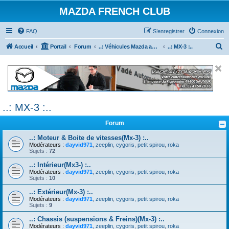
MAZDA FRENCH CLUB
FAQ
S’enregistrer
Connexion
R
Accueil
Portail
Forum
..: Véhicules Mazda ancien (<2003) :..
..: MX-3 :..
e
c
h
e
..: MX-3 :..
r
c
Forum
h
..: Moteur & Boite de vitesses(Mx-3) :..
e
Modérateurs :
dayvid971
,
zeeplin
,
cygoris
,
petit spirou
,
roka
Sujets :
72
r
..: Intérieur(Mx3-) :..
Modérateurs :
dayvid971
,
zeeplin
,
cygoris
,
petit spirou
,
roka
Sujets :
10
..: Extérieur(Mx-3) :..
Modérateurs :
dayvid971
,
zeeplin
,
cygoris
,
petit spirou
,
roka
Sujets :
9
..: Chassis (suspensions & Freins)(Mx-3) :..
Modérateurs :
dayvid971
,
zeeplin
,
cygoris
,
petit spirou
,
roka