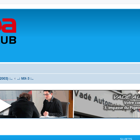
003) :..
..: MX-3 :..
SUJETS