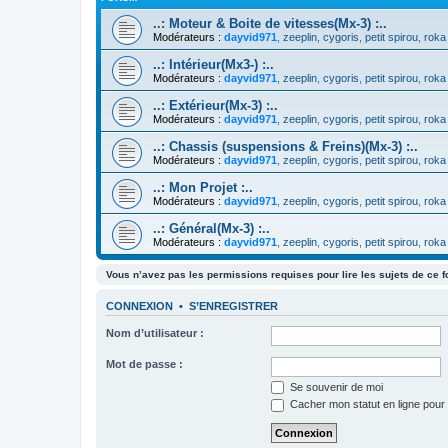
..: Moteur & Boite de vitesses(Mx-3) :..
Modérateurs :
dayvid971
,
zeeplin
,
cygoris
,
petit spirou
,
roka
..: Intérieur(Mx3-) :..
Modérateurs :
dayvid971
,
zeeplin
,
cygoris
,
petit spirou
,
roka
..: Extérieur(Mx-3) :..
Modérateurs :
dayvid971
,
zeeplin
,
cygoris
,
petit spirou
,
roka
..: Chassis (suspensions & Freins)(Mx-3) :..
Modérateurs :
dayvid971
,
zeeplin
,
cygoris
,
petit spirou
,
roka
..: Mon Projet :..
Modérateurs :
dayvid971
,
zeeplin
,
cygoris
,
petit spirou
,
roka
..: Général(Mx-3) :..
Modérateurs :
dayvid971
,
zeeplin
,
cygoris
,
petit spirou
,
roka
Vous n’avez pas les permissions requises pour lire les sujets de ce 
CONNEXION
•
S’ENREGISTRER
Nom d’utilisateur :
Mot de passe :
Se souvenir de moi
Cacher mon statut en ligne pour 