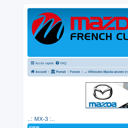
Accès rapide
FAQ
Accueil
Portail
Forum
..: Véhicules Mazda ancien (<2
..: MX-3 :..
FORUM