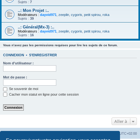
Sujets :
7
..: Mon Projet :..
Modérateurs :
dayvid971
,
zeeplin
,
cygoris
,
petit spirou
,
roka
Sujets :
39
..: Général(Mx-3) :..
Modérateurs :
dayvid971
,
zeeplin
,
cygoris
,
petit spirou
,
roka
Sujets :
16
Vous n’avez pas les permissions requises pour lire les sujets de ce forum.
CONNEXION
•
S’ENREGISTRER
Nom d’utilisateur :
Mot de passe :
Se souvenir de moi
Cacher mon statut en ligne pour cette session
Aller à
Accueil
Portail
Forum
Heures au format
UTC+02:00