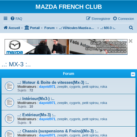
MAZDA FRENCH CLUB
FAQ
S’enregistrer
Connexion
R
Accueil
Portail
Forum
..: Véhicules Mazda ancien (<2003) :..
..: MX-3 :..
e
c
h
e
..: MX-3 :..
r
c
Forum
h
..: Moteur & Boite de vitesses(Mx-3) :..
e
Modérateurs :
dayvid971
,
zeeplin
,
cygoris
,
petit spirou
,
roka
Sujets :
72
r
..: Intérieur(Mx3-) :..
Modérateurs :
dayvid971
,
zeeplin
,
cygoris
,
petit spirou
,
roka
Sujets :
10
..: Extérieur(Mx-3) :..
Modérateurs :
dayvid971
,
zeeplin
,
cygoris
,
petit spirou
,
roka
Sujets :
9
..: Chassis (suspensions & Freins)(Mx-3) :..
Modérateurs :
dayvid971
,
zeeplin
,
cygoris
,
petit spirou
,
roka