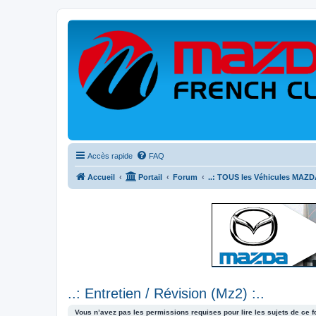
Accès rapide
FAQ
Accueil
Portail
Forum
..: TOUS les Véhicules MAZDA
..: Entretien / Révision (Mz2) :..
Vous n’avez pas les permissions requises pour lire les sujets de ce 