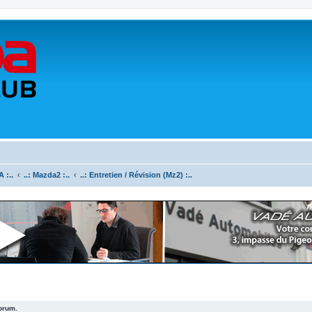
 :..
..: Mazda2 :..
..: Entretien / Révision (Mz2) :..
forum.