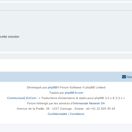
cette session
Nou
Développé par
phpBB
® Forum Software © phpBB Limited
Traduit par
phpBB-fr.com
Communauté EzCom
: « Traductions d'extensions & styles pour phpBB 3.2.x & 3.3.x »
Forum hébergé par les services d’
Infomaniak Network SA
Avenue de la Praille, 26 - 1227 Carouge - Suisse - tél +41 22 820 35 44
Confidentialité
|
Conditions