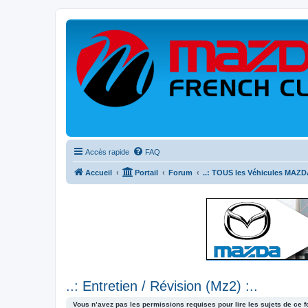
Accès rapide
FAQ
Accueil
Portail
Forum
..: TOUS les Véhicules MAZDA
..: Entretien / Révision (Mz2) :..
Vous n’avez pas les permissions requises pour lire les sujets de ce 