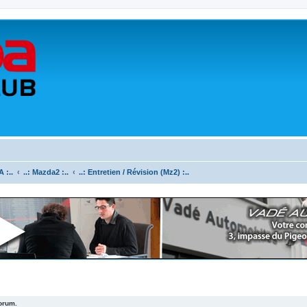
 :..
..: Mazda2 :..
..: Entretien / Révision (Mz2) :..
forum.