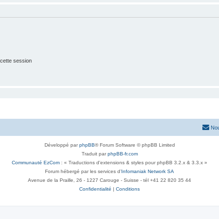
cette session
Nou
Développé par
phpBB
® Forum Software © phpBB Limited
Traduit par
phpBB-fr.com
Communauté EzCom
: « Traductions d'extensions & styles pour phpBB 3.2.x & 3.3.x »
Forum hébergé par les services d’
Infomaniak Network SA
Avenue de la Praille, 26 - 1227 Carouge - Suisse - tél +41 22 820 35 44
Confidentialité
|
Conditions