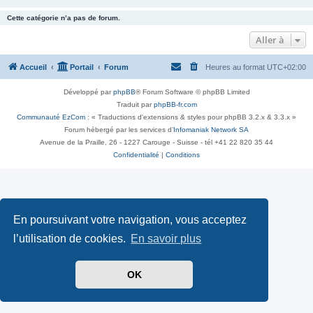
Cette catégorie n’a pas de forum.
Aller à
Accueil
Portail
Forum
Heures au format
UTC+02:00
Développé par
phpBB
® Forum Software © phpBB Limited
Traduit par
phpBB-fr.com
Communauté EzCom
: « Traductions d'extensions & styles pour phpBB 3.2.x & 3.3.x »
Forum hébergé par les services d’
Infomaniak Network SA
Avenue de la Praille, 26 - 1227 Carouge - Suisse - tél +41 22 820 35 44
Confidentialité
|
Conditions
En poursuivant votre navigation, vous acceptez
l’utilisation de cookies.
En savoir plus
OK