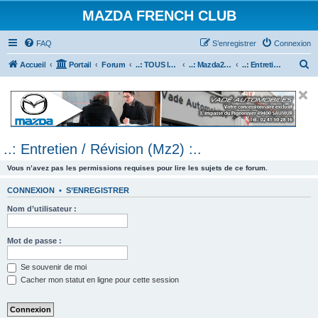
MAZDA FRENCH CLUB
FAQ
S’enregistrer
Connexion
R
Accueil
Portail
Forum
..: TOUS les Véhicules MAZDA :..
..: Mazda2 :..
..: Entretien / Révision (Mz2) :..
e
c
h
e
..: Entretien / Révision (Mz2) :..
r
c
Vous n’avez pas les permissions requises pour lire les sujets de ce forum.
h
CONNEXION
•
S’ENREGISTRER
e
Nom d’utilisateur :
r
Mot de passe :
Se souvenir de moi
Cacher mon statut en ligne pour cette session