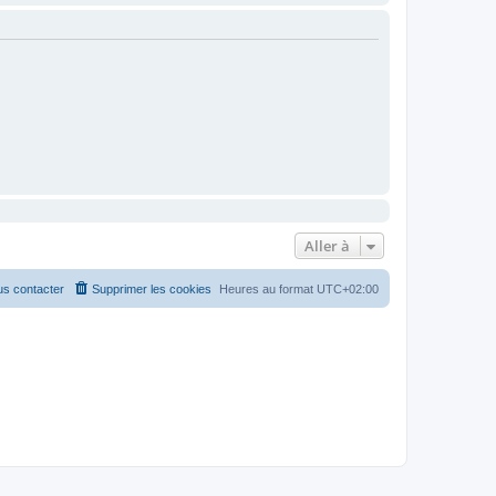
Aller à
s contacter
Supprimer les cookies
Heures au format
UTC+02:00