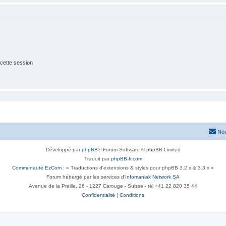
cette session
Nou
Développé par
phpBB
® Forum Software © phpBB Limited
Traduit par
phpBB-fr.com
Communauté EzCom
: « Traductions d'extensions & styles pour phpBB 3.2.x & 3.3.x »
Forum hébergé par les services d’
Infomaniak Network SA
Avenue de la Praille, 26 - 1227 Carouge - Suisse - tél +41 22 820 35 44
Confidentialité
|
Conditions