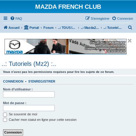
MAZDA FRENCH CLUB
FAQ
S’enregistrer
Connexion
R
Accueil
Portail
Forum
..: TOUS les Véhicules MAZDA :..
..: Mazda2 :..
..: Tutoriels (Mz2) :..
e
c
h
e
..: Tutoriels (Mz2) :..
r
c
Vous n’avez pas les permissions requises pour lire les sujets de ce forum.
h
CONNEXION
•
S’ENREGISTRER
e
Nom d’utilisateur :
r
Mot de passe :
Se souvenir de moi
Cacher mon statut en ligne pour cette session