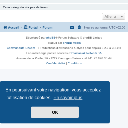
Cette catégorie n’a pas de forum.
Aller à
Accueil
Portail
Forum
Heures au format
UTC+02:00
Développé par
phpBB
® Forum Software © phpBB Limited
Traduit par
phpBB-fr.com
Communauté EzCom
: « Traductions d'extensions & styles pour phpBB 3.2.x & 3.3.x »
Forum hébergé par les services d’
Infomaniak Network SA
Avenue de la Praille, 26 - 1227 Carouge - Suisse - tél +41 22 820 35 44
Confidentialité
|
Conditions
En poursuivant votre navigation, vous acceptez
l’utilisation de cookies.
En savoir plus
OK