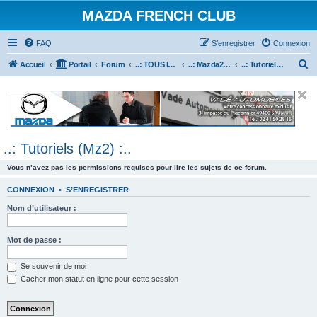
MAZDA FRENCH CLUB
FAQ
S’enregistrer
Connexion
R
Accueil
Portail
Forum
..: TOUS les Véhicules MAZDA :..
..: Mazda2 :..
..: Tutoriels (Mz2) :..
e
c
h
e
..: Tutoriels (Mz2) :..
r
c
Vous n’avez pas les permissions requises pour lire les sujets de ce forum.
h
CONNEXION
•
S’ENREGISTRER
e
Nom d’utilisateur :
r
Mot de passe :
Se souvenir de moi
Cacher mon statut en ligne pour cette session