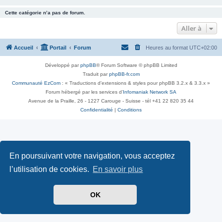
Cette catégorie n’a pas de forum.
Aller à
Accueil
Portail
Forum
Heures au format
UTC+02:00
Développé par
phpBB
® Forum Software © phpBB Limited
Traduit par
phpBB-fr.com
Communauté EzCom
: « Traductions d'extensions & styles pour phpBB 3.2.x & 3.3.x »
Forum hébergé par les services d’
Infomaniak Network SA
Avenue de la Praille, 26 - 1227 Carouge - Suisse - tél +41 22 820 35 44
Confidentialité
|
Conditions
En poursuivant votre navigation, vous acceptez
l’utilisation de cookies.
En savoir plus
OK