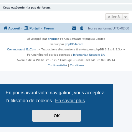
Cette catégorie n’a pas de forum.
Aller à
Accueil
Portail
Forum
Heures au format
UTC+02:00
Développé par
phpBB
® Forum Software © phpBB Limited
Traduit par
phpBB-fr.com
Communauté EzCom
: « Traductions d'extensions & styles pour phpBB 3.2.x & 3.3.x »
Forum hébergé par les services d’
Infomaniak Network SA
Avenue de la Praille, 26 - 1227 Carouge - Suisse - tél +41 22 820 35 44
Confidentialité
|
Conditions
En poursuivant votre navigation, vous acceptez
l’utilisation de cookies.
En savoir plus
OK