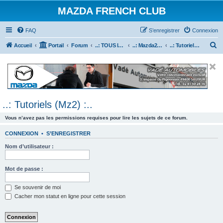
MAZDA FRENCH CLUB
FAQ
S’enregistrer
Connexion
R
Accueil
Portail
Forum
..: TOUS les Véhicules MAZDA :..
..: Mazda2 :..
..: Tutoriels (Mz2) :..
e
c
h
e
..: Tutoriels (Mz2) :..
r
c
Vous n’avez pas les permissions requises pour lire les sujets de ce forum.
h
CONNEXION
•
S’ENREGISTRER
e
Nom d’utilisateur :
r
Mot de passe :
Se souvenir de moi
Cacher mon statut en ligne pour cette session