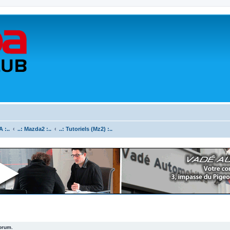
 :..
..: Mazda2 :..
..: Tutoriels (Mz2) :..
forum.