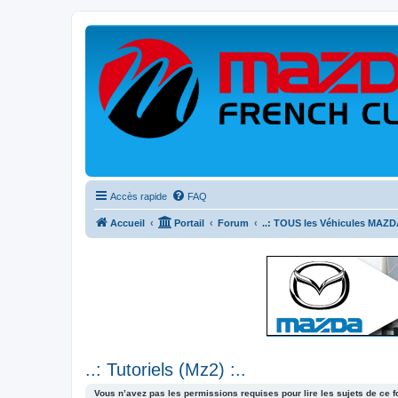
Accès rapide
FAQ
Accueil
Portail
Forum
..: TOUS les Véhicules MAZDA
..: Tutoriels (Mz2) :..
Vous n’avez pas les permissions requises pour lire les sujets de ce 