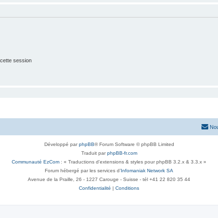
cette session
Nou
Développé par
phpBB
® Forum Software © phpBB Limited
Traduit par
phpBB-fr.com
Communauté EzCom
: « Traductions d'extensions & styles pour phpBB 3.2.x & 3.3.x »
Forum hébergé par les services d’
Infomaniak Network SA
Avenue de la Praille, 26 - 1227 Carouge - Suisse - tél +41 22 820 35 44
Confidentialité
|
Conditions