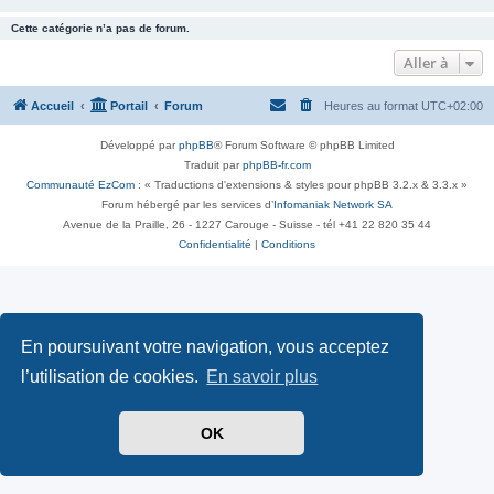
Cette catégorie n’a pas de forum.
Aller à
Accueil
Portail
Forum
Heures au format
UTC+02:00
Développé par
phpBB
® Forum Software © phpBB Limited
Traduit par
phpBB-fr.com
Communauté EzCom
: « Traductions d'extensions & styles pour phpBB 3.2.x & 3.3.x »
Forum hébergé par les services d’
Infomaniak Network SA
Avenue de la Praille, 26 - 1227 Carouge - Suisse - tél +41 22 820 35 44
Confidentialité
|
Conditions
En poursuivant votre navigation, vous acceptez
l’utilisation de cookies.
En savoir plus
OK