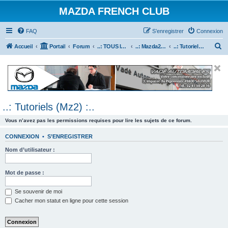
MAZDA FRENCH CLUB
FAQ
S’enregistrer
Connexion
R
Accueil
Portail
Forum
..: TOUS les Véhicules MAZDA :..
..: Mazda2 :..
..: Tutoriels (Mz2) :..
e
c
h
e
..: Tutoriels (Mz2) :..
r
c
Vous n’avez pas les permissions requises pour lire les sujets de ce forum.
h
CONNEXION
•
S’ENREGISTRER
e
Nom d’utilisateur :
r
Mot de passe :
Se souvenir de moi
Cacher mon statut en ligne pour cette session