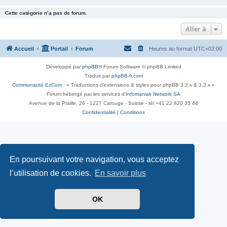
Cette catégorie n’a pas de forum.
Aller à
Accueil
Portail
Forum
Heures au format
UTC+02:00
Développé par
phpBB
® Forum Software © phpBB Limited
Traduit par
phpBB-fr.com
Communauté EzCom
: « Traductions d'extensions & styles pour phpBB 3.2.x & 3.3.x »
Forum hébergé par les services d’
Infomaniak Network SA
Avenue de la Praille, 26 - 1227 Carouge - Suisse - tél +41 22 820 35 44
Confidentialité
|
Conditions
En poursuivant votre navigation, vous acceptez
l’utilisation de cookies.
En savoir plus
OK