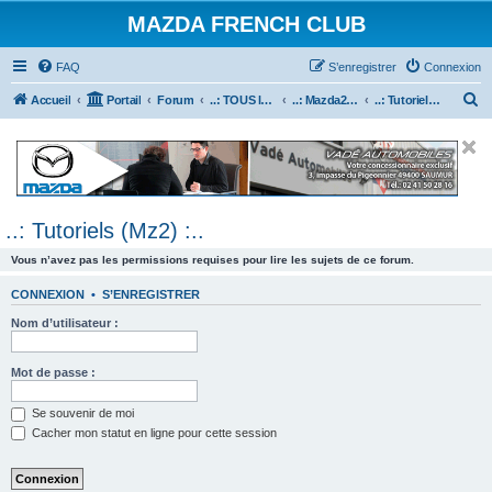
MAZDA FRENCH CLUB
FAQ
S’enregistrer
Connexion
R
Accueil
Portail
Forum
..: TOUS les Véhicules MAZDA :..
..: Mazda2 :..
..: Tutoriels (Mz2) :..
e
c
h
e
..: Tutoriels (Mz2) :..
r
c
Vous n’avez pas les permissions requises pour lire les sujets de ce forum.
h
CONNEXION
•
S’ENREGISTRER
e
Nom d’utilisateur :
r
Mot de passe :
Se souvenir de moi
Cacher mon statut en ligne pour cette session