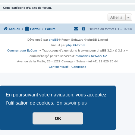
Cette catégorie n’a pas de forum.
Aller à
Accueil
Portail
Forum
Heures au format
UTC+02:00
Développé par
phpBB
® Forum Software © phpBB Limited
Traduit par
phpBB-fr.com
Communauté EzCom
: « Traductions d'extensions & styles pour phpBB 3.2.x & 3.3.x »
Forum hébergé par les services d’
Infomaniak Network SA
Avenue de la Praille, 26 - 1227 Carouge - Suisse - tél +41 22 820 35 44
Confidentialité
|
Conditions
En poursuivant votre navigation, vous acceptez
l’utilisation de cookies.
En savoir plus
OK