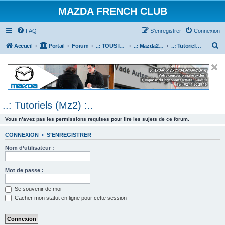
MAZDA FRENCH CLUB
FAQ
S’enregistrer
Connexion
R
Accueil
Portail
Forum
..: TOUS les Véhicules MAZDA :..
..: Mazda2 :..
..: Tutoriels (Mz2) :..
e
c
h
e
..: Tutoriels (Mz2) :..
r
c
Vous n’avez pas les permissions requises pour lire les sujets de ce forum.
h
CONNEXION
•
S’ENREGISTRER
e
Nom d’utilisateur :
r
Mot de passe :
Se souvenir de moi
Cacher mon statut en ligne pour cette session