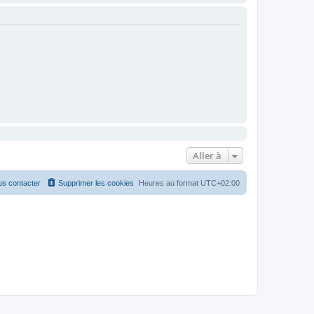
Aller à
s contacter
Supprimer les cookies
Heures au format
UTC+02:00