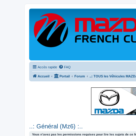
Accès rapide
FAQ
Accueil
Portail
Forum
..: TOUS les Véhicules MAZDA
..: Général (Mz6) :..
Vous n’avez pas les permissions requises pour lire les sujets de ce 