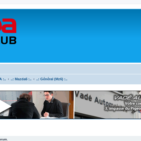
 :..
..: Mazda6 :..
..: Général (Mz6) :..
forum.