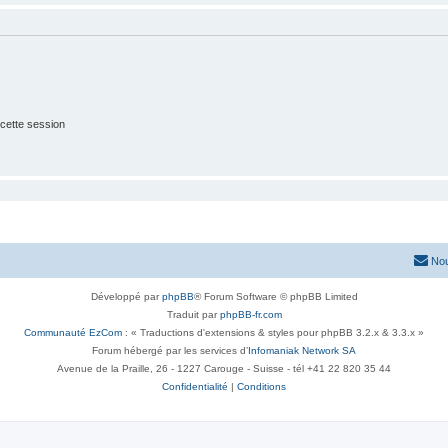
cette session
Nou
Développé par
phpBB
® Forum Software © phpBB Limited
Traduit par
phpBB-fr.com
Communauté EzCom
: « Traductions d'extensions & styles pour phpBB 3.2.x & 3.3.x »
Forum hébergé par les services d’
Infomaniak Network SA
Avenue de la Praille, 26 - 1227 Carouge - Suisse - tél +41 22 820 35 44
Confidentialité
|
Conditions