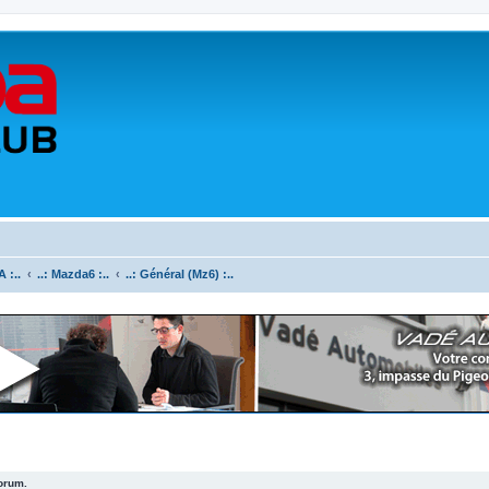
 :..
..: Mazda6 :..
..: Général (Mz6) :..
forum.