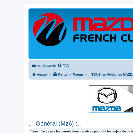
Accès rapide
FAQ
Accueil
Portail
Forum
..: TOUS les Véhicules MAZDA
..: Général (Mz6) :..
Vous n’avez pas les permissions requises pour lire les sujets de ce 