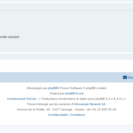
cette session
Nou
Développé par
phpBB
® Forum Software © phpBB Limited
Traduit par
phpBB-fr.com
Communauté EzCom
: « Traductions d'extensions & styles pour phpBB 3.2.x & 3.3.x »
Forum hébergé par les services d’
Infomaniak Network SA
Avenue de la Praille, 26 - 1227 Carouge - Suisse - tél +41 22 820 35 44
Confidentialité
|
Conditions