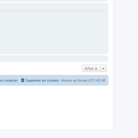
Aller à
s contacter
Supprimer les cookies
Heures au format
UTC+02:00