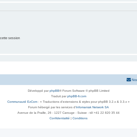
cette session
Nou
Développé par
phpBB
® Forum Software © phpBB Limited
Traduit par
phpBB-fr.com
Communauté EzCom
: « Traductions d'extensions & styles pour phpBB 3.2.x & 3.3.x »
Forum hébergé par les services d’
Infomaniak Network SA
Avenue de la Praille, 26 - 1227 Carouge - Suisse - tél +41 22 820 35 44
Confidentialité
|
Conditions