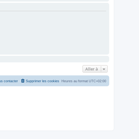
Aller à
s contacter
Supprimer les cookies
Heures au format
UTC+02:00