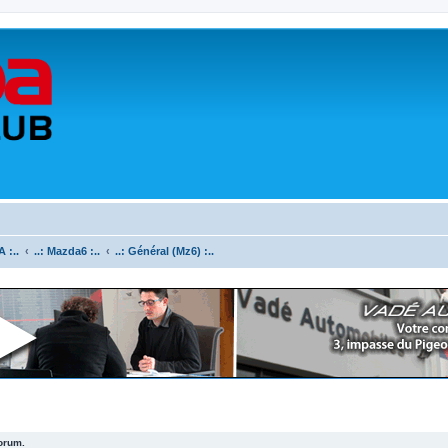
 :..
..: Mazda6 :..
..: Général (Mz6) :..
forum.