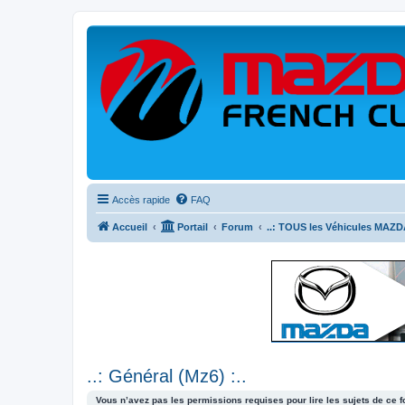
Accès rapide
FAQ
Accueil
Portail
Forum
..: TOUS les Véhicules MAZDA
..: Général (Mz6) :..
Vous n’avez pas les permissions requises pour lire les sujets de ce 