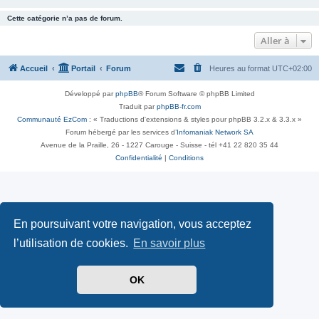
Cette catégorie n’a pas de forum.
Aller à
Accueil
Portail
Forum
Heures au format
UTC+02:00
Développé par
phpBB
® Forum Software © phpBB Limited
Traduit par
phpBB-fr.com
Communauté EzCom
: « Traductions d'extensions & styles pour phpBB 3.2.x & 3.3.x »
Forum hébergé par les services d’
Infomaniak Network SA
Avenue de la Praille, 26 - 1227 Carouge - Suisse - tél +41 22 820 35 44
Confidentialité
|
Conditions
En poursuivant votre navigation, vous acceptez
l’utilisation de cookies.
En savoir plus
OK