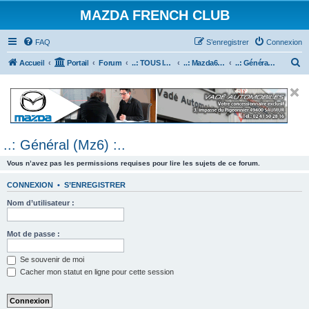
MAZDA FRENCH CLUB
FAQ
S’enregistrer
Connexion
R
Accueil
Portail
Forum
..: TOUS les Véhicules MAZDA :..
..: Mazda6 :..
..: Général (Mz6) :..
e
c
h
e
..: Général (Mz6) :..
r
c
Vous n’avez pas les permissions requises pour lire les sujets de ce forum.
h
CONNEXION
•
S’ENREGISTRER
e
Nom d’utilisateur :
r
Mot de passe :
Se souvenir de moi
Cacher mon statut en ligne pour cette session