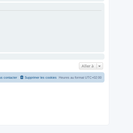
Aller à
s contacter
Supprimer les cookies
Heures au format
UTC+02:00