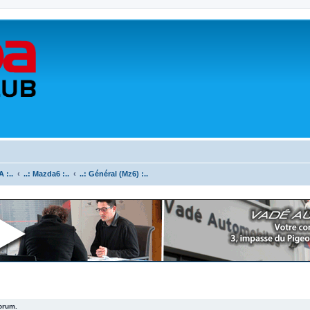
 :..
..: Mazda6 :..
..: Général (Mz6) :..
forum.