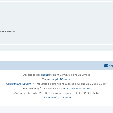
cette session
Nou
Développé par
phpBB
® Forum Software © phpBB Limited
Traduit par
phpBB-fr.com
Communauté EzCom
: « Traductions d'extensions & styles pour phpBB 3.2.x & 3.3.x »
Forum hébergé par les services d’
Infomaniak Network SA
Avenue de la Praille, 26 - 1227 Carouge - Suisse - tél +41 22 820 35 44
Confidentialité
|
Conditions