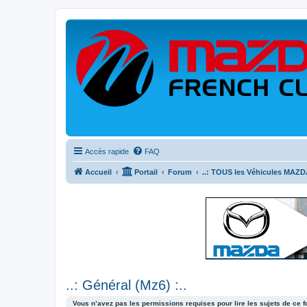
Accès rapide
FAQ
Accueil
Portail
Forum
..: TOUS les Véhicules MAZDA
..: Général (Mz6) :..
Vous n’avez pas les permissions requises pour lire les sujets de ce 