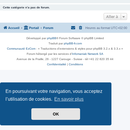
Cette catégorie n’a pas de forum.
Aller à
Accueil
Portail
Forum
Heures au format
UTC+02:00
Développé par
phpBB
® Forum Software © phpBB Limited
Traduit par
phpBB-fr.com
Communauté EzCom
: « Traductions d'extensions & styles pour phpBB 3.2.x & 3.3.x »
Forum hébergé par les services d’
Infomaniak Network SA
Avenue de la Praille, 26 - 1227 Carouge - Suisse - tél +41 22 820 35 44
Confidentialité
|
Conditions
En poursuivant votre navigation, vous acceptez
l’utilisation de cookies.
En savoir plus
OK