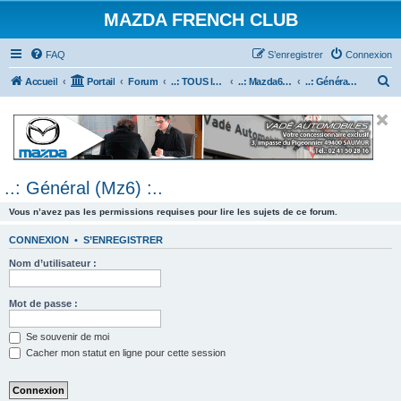
MAZDA FRENCH CLUB
FAQ
S’enregistrer
Connexion
R
Accueil
Portail
Forum
..: TOUS les Véhicules MAZDA :..
..: Mazda6 :..
..: Général (Mz6) :..
e
c
h
e
..: Général (Mz6) :..
r
c
Vous n’avez pas les permissions requises pour lire les sujets de ce forum.
h
CONNEXION
•
S’ENREGISTRER
e
Nom d’utilisateur :
r
Mot de passe :
Se souvenir de moi
Cacher mon statut en ligne pour cette session