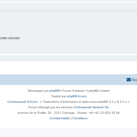
cette session
Nou
Développé par
phpBB
® Forum Software © phpBB Limited
Traduit par
phpBB-fr.com
Communauté EzCom
: « Traductions d'extensions & styles pour phpBB 3.2.x & 3.3.x »
Forum hébergé par les services d’
Infomaniak Network SA
Avenue de la Praille, 26 - 1227 Carouge - Suisse - tél +41 22 820 35 44
Confidentialité
|
Conditions