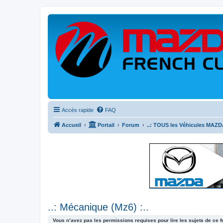
Accès rapide
FAQ
Accueil
Portail
Forum
..: TOUS les Véhicules MAZDA
..: Mécanique (Mz6) :..
Vous n’avez pas les permissions requises pour lire les sujets de ce 