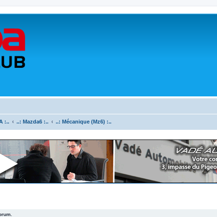
 :..
..: Mazda6 :..
..: Mécanique (Mz6) :..
forum.