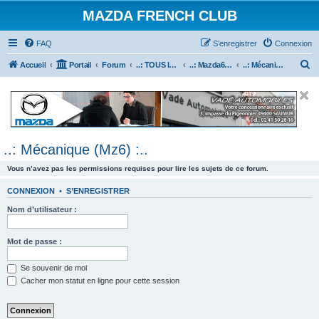
MAZDA FRENCH CLUB
FAQ
S’enregistrer
Connexion
R
Accueil
Portail
Forum
..: TOUS les Véhicules MAZDA :..
..: Mazda6 :..
..: Mécanique (Mz6) :..
e
c
h
e
..: Mécanique (Mz6) :..
r
c
Vous n’avez pas les permissions requises pour lire les sujets de ce forum.
h
CONNEXION
•
S’ENREGISTRER
e
Nom d’utilisateur :
r
Mot de passe :
Se souvenir de moi
Cacher mon statut en ligne pour cette session