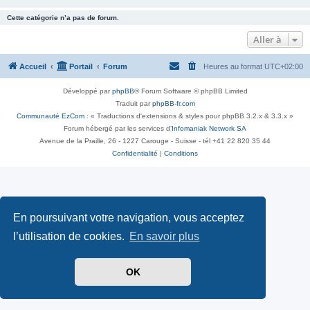
Cette catégorie n’a pas de forum.
Aller à
Accueil
Portail
Forum
Heures au format
UTC+02:00
Développé par
phpBB
® Forum Software © phpBB Limited
Traduit par
phpBB-fr.com
Communauté EzCom
: « Traductions d'extensions & styles pour phpBB 3.2.x & 3.3.x »
Forum hébergé par les services d’
Infomaniak Network SA
Avenue de la Praille, 26 - 1227 Carouge - Suisse - tél +41 22 820 35 44
Confidentialité
|
Conditions
En poursuivant votre navigation, vous acceptez
l’utilisation de cookies.
En savoir plus
OK