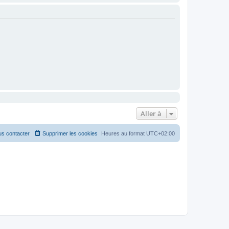
Aller à
s contacter
Supprimer les cookies
Heures au format
UTC+02:00