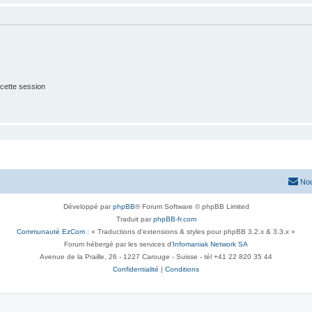
cette session
Nou
Développé par
phpBB
® Forum Software © phpBB Limited
Traduit par
phpBB-fr.com
Communauté EzCom
: « Traductions d'extensions & styles pour phpBB 3.2.x & 3.3.x »
Forum hébergé par les services d’
Infomaniak Network SA
Avenue de la Praille, 26 - 1227 Carouge - Suisse - tél +41 22 820 35 44
Confidentialité
|
Conditions