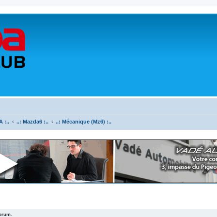
 :..
..: Mazda6 :..
..: Mécanique (Mz6) :..
forum.