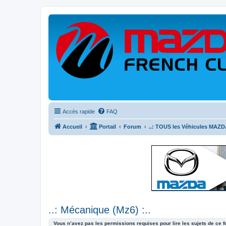
Accès rapide
FAQ
Accueil
Portail
Forum
..: TOUS les Véhicules MAZDA
..: Mécanique (Mz6) :..
Vous n’avez pas les permissions requises pour lire les sujets de ce 