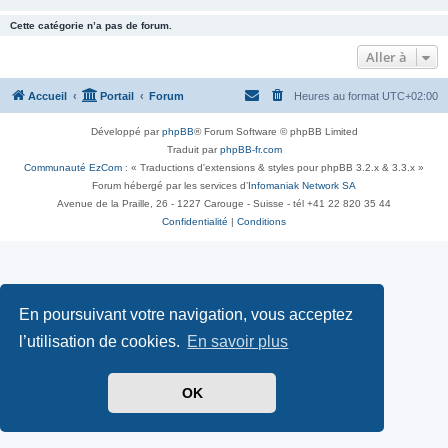
Cette catégorie n’a pas de forum.
Aller à
Accueil
Portail
Forum
Heures au format
UTC+02:00
Développé par
phpBB
® Forum Software © phpBB Limited
Traduit par
phpBB-fr.com
Communauté EzCom
: « Traductions d'extensions & styles pour phpBB 3.2.x & 3.3.x »
Forum hébergé par les services d’
Infomaniak Network SA
Avenue de la Praille, 26 - 1227 Carouge - Suisse - tél +41 22 820 35 44
Confidentialité
|
Conditions
En poursuivant votre navigation, vous acceptez
l’utilisation de cookies.
En savoir plus
OK