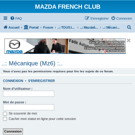
MAZDA FRENCH CLUB
FAQ
S’enregistrer
Connexion
R
Accueil
Portail
Forum
..: TOUS les Véhicules MAZDA :..
..: Mazda6 :..
..: Mécanique (Mz6) :..
e
c
h
e
..: Mécanique (Mz6) :..
r
c
Vous n’avez pas les permissions requises pour lire les sujets de ce forum.
h
CONNEXION
•
S’ENREGISTRER
e
Nom d’utilisateur :
r
Mot de passe :
Se souvenir de moi
Cacher mon statut en ligne pour cette session