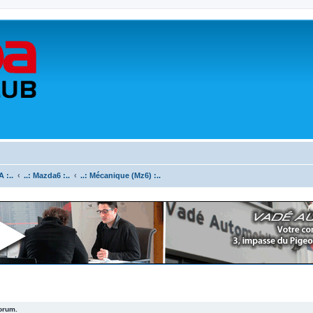
 :..
..: Mazda6 :..
..: Mécanique (Mz6) :..
forum.