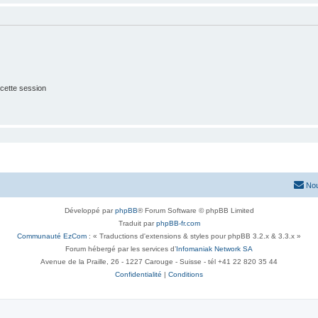
cette session
Nou
Développé par
phpBB
® Forum Software © phpBB Limited
Traduit par
phpBB-fr.com
Communauté EzCom
: « Traductions d'extensions & styles pour phpBB 3.2.x & 3.3.x »
Forum hébergé par les services d’
Infomaniak Network SA
Avenue de la Praille, 26 - 1227 Carouge - Suisse - tél +41 22 820 35 44
Confidentialité
|
Conditions