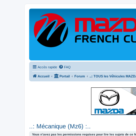
Accès rapide
FAQ
Accueil
Portail
Forum
..: TOUS les Véhicules MAZDA
..: Mécanique (Mz6) :..
Vous n’avez pas les permissions requises pour lire les sujets de ce 