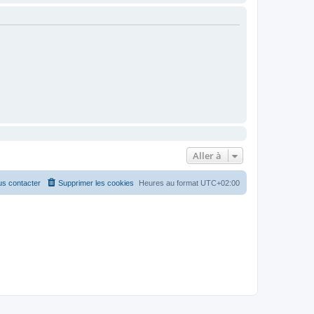
Aller à
s contacter
Supprimer les cookies
Heures au format
UTC+02:00