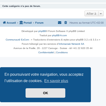
Cette catégorie n’a pas de forum.
Aller à
Accueil
Portail
Forum
Heures au format
UTC+02:00
Développé par
phpBB
® Forum Software © phpBB Limited
Traduit par
phpBB-fr.com
Communauté EzCom
: « Traductions d'extensions & styles pour phpBB 3.2.x & 3.3.x »
Forum hébergé par les services d’
Infomaniak Network SA
Avenue de la Praille, 26 - 1227 Carouge - Suisse - tél +41 22 820 35 44
Confidentialité
|
Conditions
En poursuivant votre navigation, vous acceptez
l’utilisation de cookies.
En savoir plus
OK