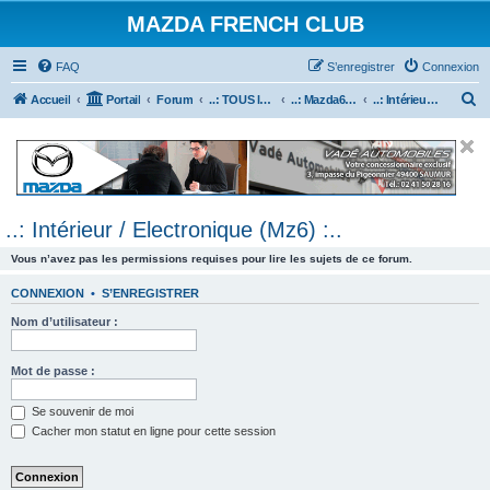
MAZDA FRENCH CLUB
FAQ
S’enregistrer
Connexion
R
Accueil
Portail
Forum
..: TOUS les Véhicules MAZDA :..
..: Mazda6 :..
..: Intérieur / Electronique (Mz6) :..
e
c
h
e
..: Intérieur / Electronique (Mz6) :..
r
c
Vous n’avez pas les permissions requises pour lire les sujets de ce forum.
h
CONNEXION
•
S’ENREGISTRER
e
Nom d’utilisateur :
r
Mot de passe :
Se souvenir de moi
Cacher mon statut en ligne pour cette session