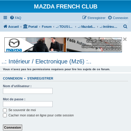
MAZDA FRENCH CLUB
FAQ
S’enregistrer
Connexion
R
Accueil
Portail
Forum
..: TOUS les Véhicules MAZDA :..
..: Mazda6 :..
..: Intérieur / Electronique (Mz6) :..
e
c
h
e
..: Intérieur / Electronique (Mz6) :..
r
c
Vous n’avez pas les permissions requises pour lire les sujets de ce forum.
h
CONNEXION
•
S’ENREGISTRER
e
Nom d’utilisateur :
r
Mot de passe :
Se souvenir de moi
Cacher mon statut en ligne pour cette session