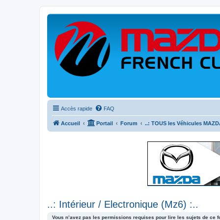
Accès rapide
FAQ
Accueil
Portail
Forum
..: TOUS les Véhicules MAZDA
..: Intérieur / Electronique (Mz6) :..
Vous n’avez pas les permissions requises pour lire les sujets de ce 