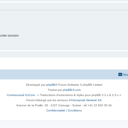
cette session
Nou
Développé par
phpBB
® Forum Software © phpBB Limited
Traduit par
phpBB-fr.com
Communauté EzCom
: « Traductions d'extensions & styles pour phpBB 3.2.x & 3.3.x »
Forum hébergé par les services d’
Infomaniak Network SA
Avenue de la Praille, 26 - 1227 Carouge - Suisse - tél +41 22 820 35 44
Confidentialité
|
Conditions