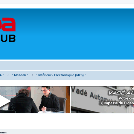
 :..
..: Mazda6 :..
..: Intérieur / Electronique (Mz6) :..
forum.