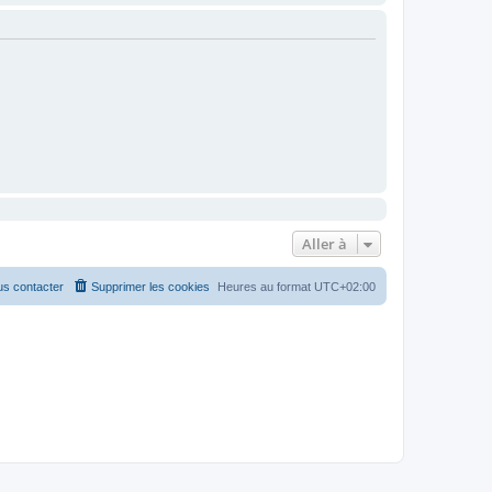
Aller à
s contacter
Supprimer les cookies
Heures au format
UTC+02:00