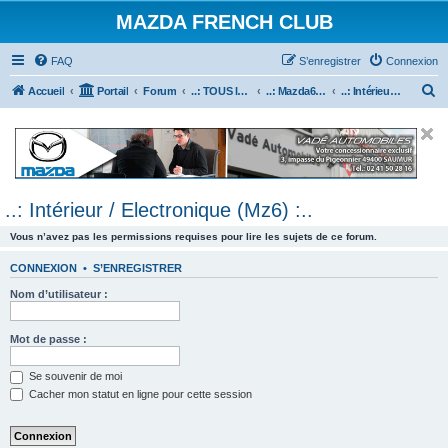
MAZDA FRENCH CLUB
FAQ
S’enregistrer
Connexion
R
Accueil
Portail
Forum
..: TOUS les Véhicules MAZDA :..
..: Mazda6 :..
..: Intérieur / Electronique (Mz6) :..
e
c
h
e
..: Intérieur / Electronique (Mz6) :..
r
c
Vous n’avez pas les permissions requises pour lire les sujets de ce forum.
h
CONNEXION
•
S’ENREGISTRER
e
Nom d’utilisateur :
r
Mot de passe :
Se souvenir de moi
Cacher mon statut en ligne pour cette session