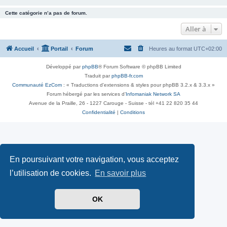
Cette catégorie n’a pas de forum.
Aller à
Accueil
Portail
Forum
Heures au format
UTC+02:00
Développé par
phpBB
® Forum Software © phpBB Limited
Traduit par
phpBB-fr.com
Communauté EzCom
: « Traductions d'extensions & styles pour phpBB 3.2.x & 3.3.x »
Forum hébergé par les services d’
Infomaniak Network SA
Avenue de la Praille, 26 - 1227 Carouge - Suisse - tél +41 22 820 35 44
Confidentialité
|
Conditions
En poursuivant votre navigation, vous acceptez
l’utilisation de cookies.
En savoir plus
OK