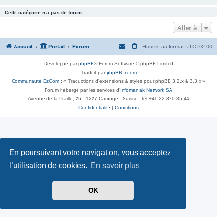
Cette catégorie n’a pas de forum.
Aller à
Accueil
Portail
Forum
Heures au format
UTC+02:00
Développé par
phpBB
® Forum Software © phpBB Limited
Traduit par
phpBB-fr.com
Communauté EzCom
: « Traductions d'extensions & styles pour phpBB 3.2.x & 3.3.x »
Forum hébergé par les services d’
Infomaniak Network SA
Avenue de la Praille, 26 - 1227 Carouge - Suisse - tél +41 22 820 35 44
Confidentialité
|
Conditions
En poursuivant votre navigation, vous acceptez
l’utilisation de cookies.
En savoir plus
OK