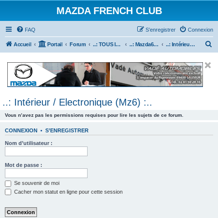
MAZDA FRENCH CLUB
FAQ
S’enregistrer
Connexion
R
Accueil
Portail
Forum
..: TOUS les Véhicules MAZDA :..
..: Mazda6 :..
..: Intérieur / Electronique (Mz6) :..
e
c
h
e
..: Intérieur / Electronique (Mz6) :..
r
c
Vous n’avez pas les permissions requises pour lire les sujets de ce forum.
h
CONNEXION
•
S’ENREGISTRER
e
Nom d’utilisateur :
r
Mot de passe :
Se souvenir de moi
Cacher mon statut en ligne pour cette session