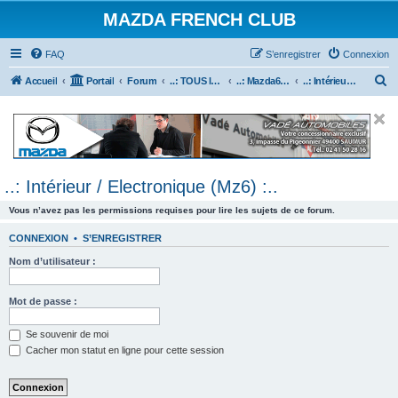
MAZDA FRENCH CLUB
FAQ
S’enregistrer
Connexion
R
Accueil
Portail
Forum
..: TOUS les Véhicules MAZDA :..
..: Mazda6 :..
..: Intérieur / Electronique (Mz6) :..
e
c
h
e
..: Intérieur / Electronique (Mz6) :..
r
c
Vous n’avez pas les permissions requises pour lire les sujets de ce forum.
h
CONNEXION
•
S’ENREGISTRER
e
Nom d’utilisateur :
r
Mot de passe :
Se souvenir de moi
Cacher mon statut en ligne pour cette session