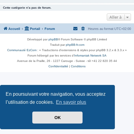
Cette catégorie n’a pas de forum.
Aller à
Accueil
Portail
Forum
Heures au format
UTC+02:00
Développé par
phpBB
® Forum Software © phpBB Limited
Traduit par
phpBB-fr.com
Communauté EzCom
: « Traductions d'extensions & styles pour phpBB 3.2.x & 3.3.x »
Forum hébergé par les services d’
Infomaniak Network SA
Avenue de la Praille, 26 - 1227 Carouge - Suisse - tél +41 22 820 35 44
Confidentialité
|
Conditions
En poursuivant votre navigation, vous acceptez
l’utilisation de cookies.
En savoir plus
OK