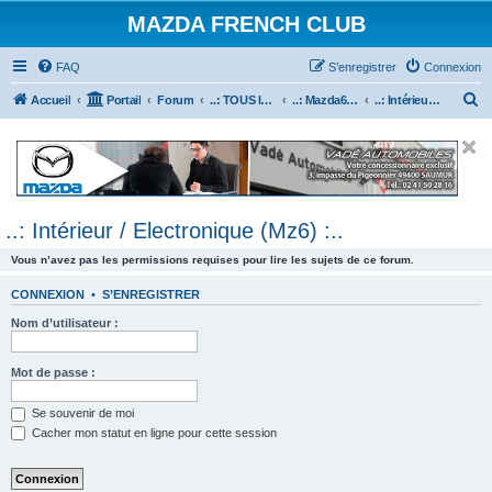
MAZDA FRENCH CLUB
FAQ
S’enregistrer
Connexion
R
Accueil
Portail
Forum
..: TOUS les Véhicules MAZDA :..
..: Mazda6 :..
..: Intérieur / Electronique (Mz6) :..
e
c
h
e
..: Intérieur / Electronique (Mz6) :..
r
c
Vous n’avez pas les permissions requises pour lire les sujets de ce forum.
h
CONNEXION
•
S’ENREGISTRER
e
Nom d’utilisateur :
r
Mot de passe :
Se souvenir de moi
Cacher mon statut en ligne pour cette session