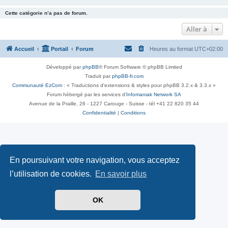
Cette catégorie n’a pas de forum.
Aller à
Accueil
Portail
Forum
Heures au format
UTC+02:00
Développé par
phpBB
® Forum Software © phpBB Limited
Traduit par
phpBB-fr.com
Communauté EzCom
: « Traductions d'extensions & styles pour phpBB 3.2.x & 3.3.x »
Forum hébergé par les services d’
Infomaniak Network SA
Avenue de la Praille, 26 - 1227 Carouge - Suisse - tél +41 22 820 35 44
Confidentialité
|
Conditions
En poursuivant votre navigation, vous acceptez
l’utilisation de cookies.
En savoir plus
OK