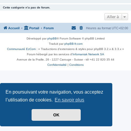
Cette catégorie n’a pas de forum.
Aller à
Accueil
Portail
Forum
Heures au format
UTC+02:00
Développé par
phpBB
® Forum Software © phpBB Limited
Traduit par
phpBB-fr.com
Communauté EzCom
: « Traductions d'extensions & styles pour phpBB 3.2.x & 3.3.x »
Forum hébergé par les services d’
Infomaniak Network SA
Avenue de la Praille, 26 - 1227 Carouge - Suisse - tél +41 22 820 35 44
Confidentialité
|
Conditions
En poursuivant votre navigation, vous acceptez
l’utilisation de cookies.
En savoir plus
OK