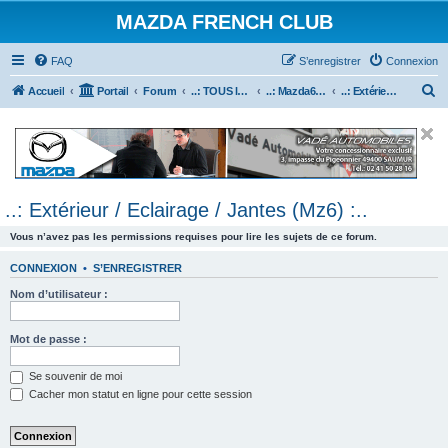
MAZDA FRENCH CLUB
FAQ
S’enregistrer
Connexion
R
Accueil
Portail
Forum
..: TOUS les Véhicules MAZDA :..
..: Mazda6 :..
..: Extérieur / Eclairage / Jantes (Mz6) :..
e
c
h
e
..: Extérieur / Eclairage / Jantes (Mz6) :..
r
c
Vous n’avez pas les permissions requises pour lire les sujets de ce forum.
h
CONNEXION
•
S’ENREGISTRER
e
Nom d’utilisateur :
r
Mot de passe :
Se souvenir de moi
Cacher mon statut en ligne pour cette session