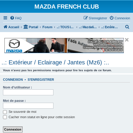
MAZDA FRENCH CLUB
FAQ
S’enregistrer
Connexion
R
Accueil
Portail
Forum
..: TOUS les Véhicules MAZDA :..
..: Mazda6 :..
..: Extérieur / Eclairage / Jantes (Mz6) :..
e
c
h
e
..: Extérieur / Eclairage / Jantes (Mz6) :..
r
c
Vous n’avez pas les permissions requises pour lire les sujets de ce forum.
h
CONNEXION
•
S’ENREGISTRER
e
Nom d’utilisateur :
r
Mot de passe :
Se souvenir de moi
Cacher mon statut en ligne pour cette session