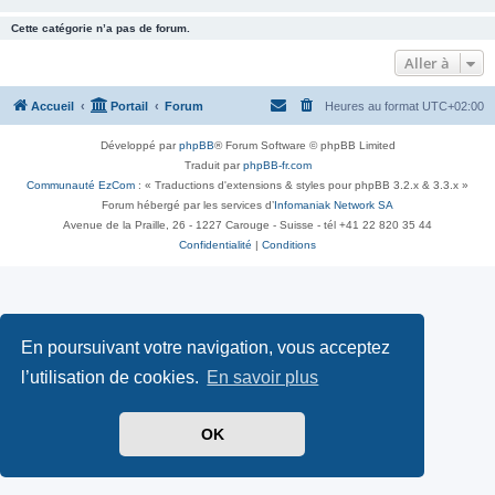
Cette catégorie n’a pas de forum.
Aller à
Accueil
Portail
Forum
Heures au format
UTC+02:00
Développé par
phpBB
® Forum Software © phpBB Limited
Traduit par
phpBB-fr.com
Communauté EzCom
: « Traductions d'extensions & styles pour phpBB 3.2.x & 3.3.x »
Forum hébergé par les services d’
Infomaniak Network SA
Avenue de la Praille, 26 - 1227 Carouge - Suisse - tél +41 22 820 35 44
Confidentialité
|
Conditions
En poursuivant votre navigation, vous acceptez
l’utilisation de cookies.
En savoir plus
OK