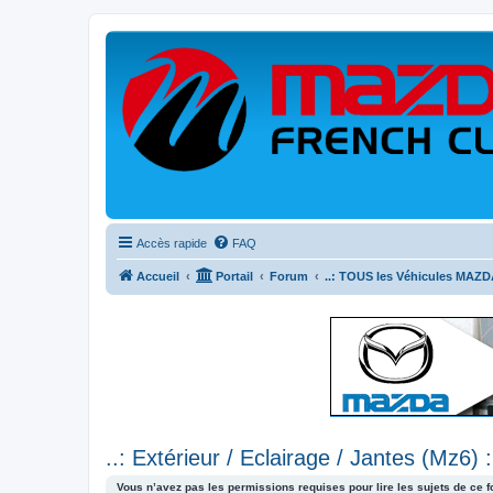
Accès rapide
FAQ
Accueil
Portail
Forum
..: TOUS les Véhicules MAZDA
..: Extérieur / Eclairage / Jantes (Mz6) :
Vous n’avez pas les permissions requises pour lire les sujets de ce 