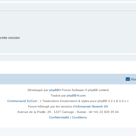
cette session
Nou
Développé par
phpBB
® Forum Software © phpBB Limited
Traduit par
phpBB-fr.com
Communauté EzCom
: « Traductions d'extensions & styles pour phpBB 3.2.x & 3.3.x »
Forum hébergé par les services d’
Infomaniak Network SA
Avenue de la Praille, 26 - 1227 Carouge - Suisse - tél +41 22 820 35 44
Confidentialité
|
Conditions