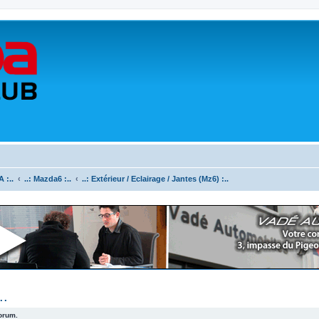
 :..
..: Mazda6 :..
..: Extérieur / Eclairage / Jantes (Mz6) :..
..
forum.