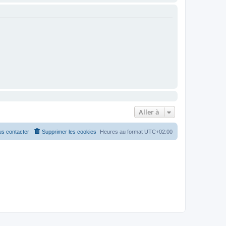
Aller à
s contacter
Supprimer les cookies
Heures au format
UTC+02:00